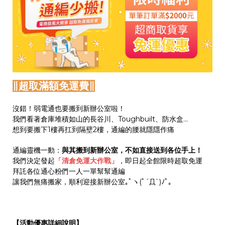
∥
超取滿額免運費
∥
沒錯！弱電通也要搬到新辦公室啦！
我們看著倉庫堆積如山的長谷川、Toughbuilt、防水盒...
想到要搬下1樓再扛到隔壁2樓，通編的腰就隱隱作痛
通編靈機一動：
與其搬到新辦公室，不如直接送到各位手上！
我們決定發起
「清倉免運大作戰」
，即日起全館限時超取免運
拜託各位通心粉們一人一單幫幫通編
讓我們無痛搬家，順利迎接新辦公室｡ﾟヽ(ﾟ´Д`)ﾉﾟ｡
【活動優惠詳細說明】