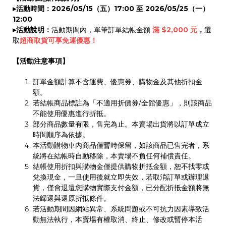
▸活動時間：
2026/05/15（五）17:00 至 2026/05/25（一）
12:00
▸活動說明：
活動期間內，單筆訂單結帳金額
滿 $2,000 元
，
選
取
超商取貨可享免運優惠！
【活動注意事項】
訂單金額計算不含運費、優惠券、購物金及其他折扣金
額。
若結帳商品標註為「不適用折價券/全館優惠」，則該商品
不能使用優惠進行折抵。
部分商品數量有限，售完為止。本賣場出貨將以訂單成立
時間順序為依據。
本活動購物車內商品僅暫時保留，如該商品已售完者，系
統將在結帳時自動移除，本賣場不負任何補償責任。
結帳使用折扣與購物金僅提供購物折抵金額，恕不找零或
兌換現金，一旦使用後就立即失效，若取消訂單或辦理退
貨，僅會退還您購物實際支付金額，已分配折抵金額將無
法歸還與還原折抵條件。
若活動期間因網站異常、系統問題或不可抗力因素導致活
動無法執行，本賣場有權取消、終止、修改或暫停本活