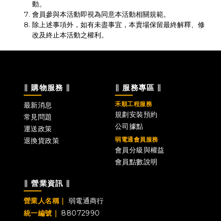
動。
會員參與本活動即視為同意本活動相關規範。
除上述事項外，如有未盡事宜，本賣場保留最終解釋、修
改及終止本活動之權利。
∥ 購物服務 ∥
∥ 服務專區 ∥
禾順工程服務
最新消息
規劃安裝預約
常見問題
公司據點
運送政策
弱電通會員服務
退換貨政策
會員分級與權益
會員點數說明
∥ 營業資訊 ∥
營業人名稱｜
弱電通商行
統一編號｜
88072990