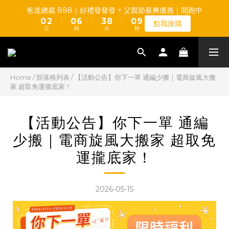
7
0
1
4
1
6
1
3
1
7
4
9
1
爸道總裁 888｜好禮發發發 × 父親節最爽優惠｜開跑中
6
0
3
0
5
【TUMAX】通風衣套組 高CP值平價首選 d(d＇∀＇)
9
:
:
:
0
2
0
6
3
8
0
點我搶購
5
2
4
日
時
分
秒
8
1
5
2
7
4
1
3
7
0
4
1
6
3
0
2
6
3
0
5
【TUMAX】通風衣套組 高CP值平價首選 d(d＇∀＇)
2
1
5
2
4
1
0
4
1
3
Home
/
部落格列表
/
【活動公告】你下一單 通編少搬｜電商旋風大搬
0
家 超取免運攏底家！
3
0
2
2
1
1
0
【活動公告】你下一單 通編
0
少搬｜電商旋風大搬家 超取免
運攏底家！
2026-05-15