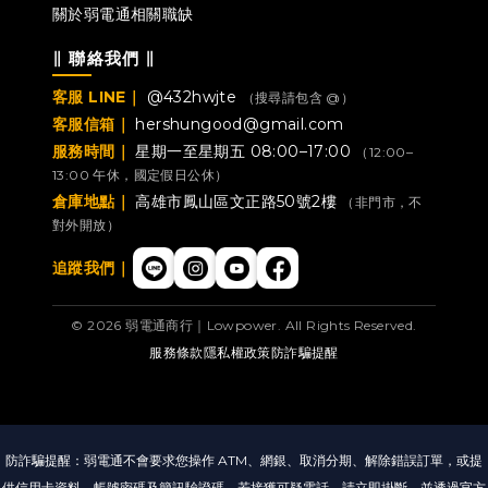
關於弱電通
相關職缺
∥ 聯絡我們 ∥
客服 LINE｜
@432hwjte
（搜尋請包含 @）
客服信箱｜
hershungood@gmail.com
服務時間｜
星期一至星期五 08:00–17:00
（12:00–
13:00 午休，國定假日公休）
倉庫地點｜
高雄市鳳山區文正路50號2樓
（非門市，不
對外開放）
追蹤我們｜
© 2026 弱電通商行｜Lowpower. All Rights Reserved.
服務條款
隱私權政策
防詐騙提醒
防詐騙提醒：弱電通不會要求您操作 ATM、網銀、取消分期、解除錯誤訂單，或提
供信用卡資料、帳號密碼及簡訊驗證碼。若接獲可疑電話，請立即掛斷，並透過官方