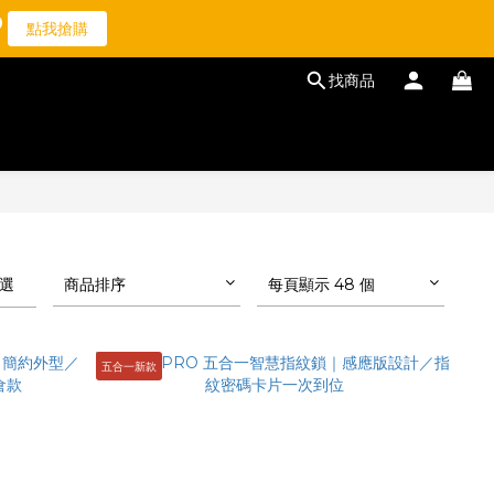
9
1
6
8
點我搶購
0
5
7
4
6
找商品
3
5
2
4
1
3
0
2
1
0
選
商品排序
每頁顯示 48 個
五合一新款