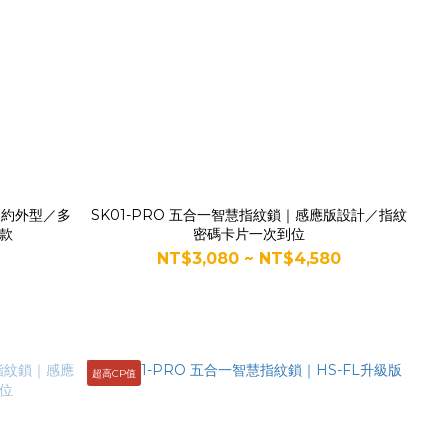
簡約外型／多
SK01-PRO 五合一智慧指紋鎖｜感應版設計／指紋
款
密碼卡片一次到位
NT$3,080 ~ NT$4,580
超高CP值