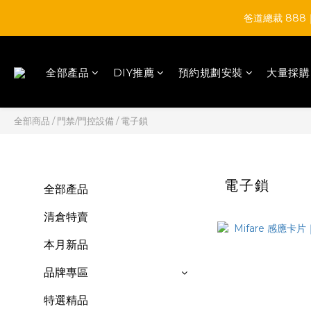
爸道總裁 88
全部產品
DIY推薦
預約規劃安裝
大量採購
全部商品
/
門禁/門控設備
/
電子鎖
電子鎖
全部產品
清倉特賣
本月新品
品牌專區
特選精品