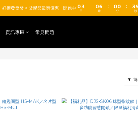
0
2
4
:
:
:
0
3
0
6
0
0
3
【TUMAX】通風衣套組 高CP值平價首選 d(d＇∀＇)
8｜好禮發發發 × 父親節最爽優惠｜開跑中
1
3
日
時
分
秒
2
5
2
0
2
1
4
1
【TUMAX】通風衣套組 高CP值平價首選 d(d＇∀＇)
1
0
3
0
0
資訊專區
常見問題
2
1
0
篩