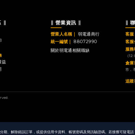
 ∥
∥ 營業資訊 ∥
∥ 
營業人名稱｜
弱電通商行
客服 
約
統一編號｜
88072990
客服
服務
關於弱電通
相關職缺
務
（12
權益
倉庫
明
市，
追蹤
ved.
消分期、解除錯誤訂單，或提供信用卡資料、帳號密碼及簡訊驗證碼。若接獲可疑電話，請