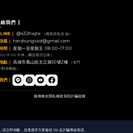
聯絡我們 ∥
LINE｜
@432hwjte
（搜尋請包含 @）
信箱｜
hershungood@gmail.com
時間｜
星期一至星期五 08:00–17:00
:00–13:00 午休，國定假日公休）
地點｜
高雄市鳳山區文正路50號2樓
（非門
不對外開放）
我們｜
服務條款
隱私權政策
防詐騙提醒
立即掛斷，並透過官方客服或 165 反詐騙專線查證。