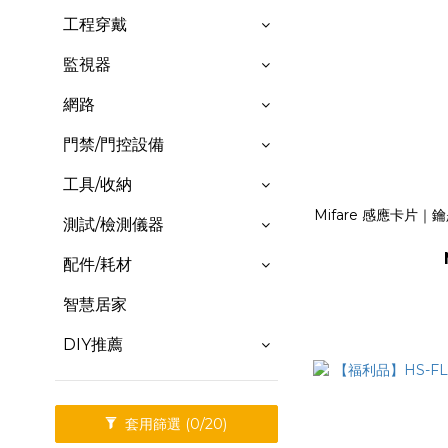
工程穿戴
監視器
網路
門禁/門控設備
工具/收納
Mifare 感應卡片｜
測試/檢測儀器
配件/耗材
智慧居家
DIY推薦
套用篩選
(0/20)