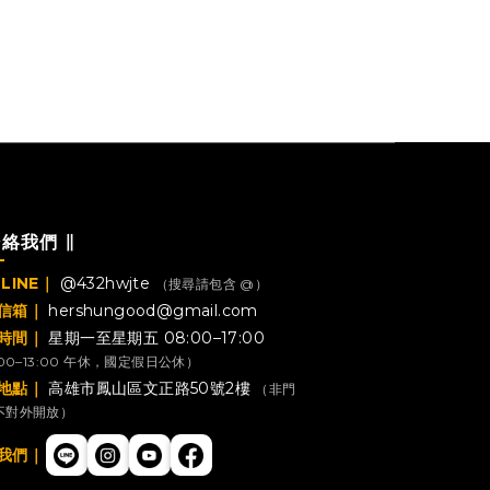
聯絡我們 ∥
LINE｜
@432hwjte
（搜尋請包含 @）
信箱｜
hershungood@gmail.com
時間｜
星期一至星期五 08:00–17:00
:00–13:00 午休，國定假日公休）
地點｜
高雄市鳳山區文正路50號2樓
（非門
不對外開放）
我們｜