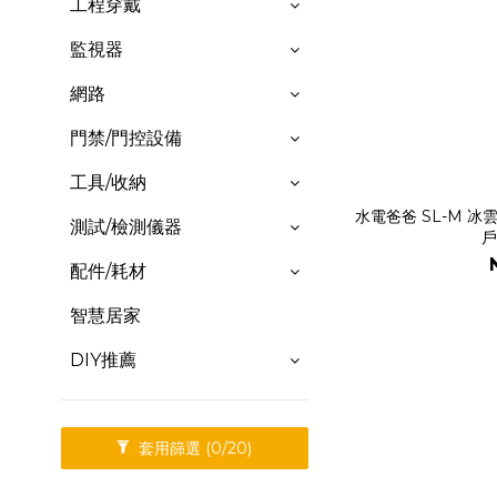
工程穿戴
監視器
網路
門禁/門控設備
工具/收納
水電爸爸 SL-M 
測試/檢測儀器
戶
配件/耗材
智慧居家
DIY推薦
套用篩選
(0/20)