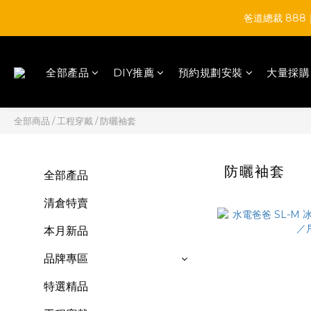
爸道總裁 88
全部產品
DIY推薦
預約規劃安裝
大量採購
全部商品
/
工程穿戴
/
防曬袖套
防曬袖套
全部產品
清倉特賣
本月新品
品牌專區
特選精品