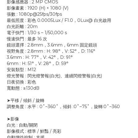
影像感應器 : 2 MP CMOS
影像畫素 : 1920 (H) × 1080 (V)
張數 : 1080p@25fps/30fps
最低照度 : 彩色 0.0005Lux / F1.0，0Lux@ 白光啟用
白光距離 : 20m
電子快門 : 1/30 s ~ 1/50,000 s
慢速快門 : 最多 16 次
鏡頭選擇 : 2.8mm，3.6mm，6mm 固定鏡頭
視野角度 : 2.8mm : H: 98°，V: 52°，D: 116°
3.6mm : H: 77°，V: 42°，D: 91°
6mm : H: 51°，V: 28°，D: 59°
安裝類型 : M12
燈光警報 : 閃光燈警報(白光)、連續閃燈警報(白光)
日夜切換 : 彩色
寬動態 : ≥130dB
➤平移 / 傾斜 / 旋轉
調整角度 : 水平 : 0˚~360˚，傾斜 :0˚~75˚，旋轉:0˚~360
➤影像
白光 : 自動/關閉
影像模式 : 標準 / 鮮豔 / 亮彩
自動增益控制 : 支援