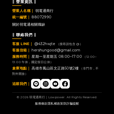
∥ 營業資訊 ∥
營業人名稱｜
弱電通商行
統一編號｜
88072990
關於弱電通
相關職缺
∥ 聯絡我們 ∥
客服 LINE｜
@432hwjte
（搜尋請包含 @）
客服信箱｜
hershungood@gmail.com
服務時間｜
星期一至星期五 08:00–17:00
（12:00–
13:00 午休，國定假日公休）
倉庫地點｜
高雄市鳳山區文正路50號2樓
（非門市，不
對外開放）
追蹤我們｜
© 2026 弱電通商行｜Lowpower. All Rights Reserved.
服務條款
隱私權政策
防詐騙提醒