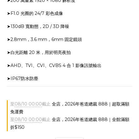
➤200 萬畫素 1920 × 1080 解析度
➤F1.0 光圈的 24/7 彩色成像
➤130dB 寬動態，2D / 3D 降噪
➤2.8mm，3.6 mm，6mm 固定鏡頭
➤白光距離 20 米，用於明亮夜拍
➤AHD、TVI、CVI、CVBS 4 合 1 影像訊號輸出
➤IP67防水防塵
至
08/10 00:00
截止
全店，2026年爸道總裁 888｜超取滿額
免運費
至
08/10 00:00
截止
全店，2026年爸道總裁 888｜全館滿額
折$150