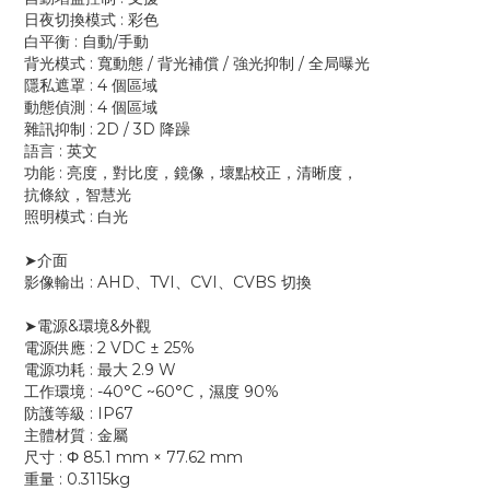
日夜切換模式 : 彩色
白平衡 : 自動/手動
背光模式 : 寬動態 / 背光補償 / 強光抑制 / 全局曝光
隱私遮罩 : 4 個區域
動態偵測 : 4 個區域
雜訊抑制 : 2D / 3D 降躁
語言 : 英文
功能 : 亮度，對比度，鏡像，壞點校正，清晰度，
抗條紋，智慧光
照明模式 : 白光
➤介面
影像輸出 : AHD、TVI、CVI、CVBS 切換
➤電源&環境&外觀
電源供應 : 2 VDC ± 25%
電源功耗 : 最大 2.9 W
工作環境 : -40°C ~60°C，濕度 90%
防護等級 : IP67
主體材質 : 金屬
尺寸 : Φ 85.1 mm × 77.62 mm
重量 : 0.3115kg