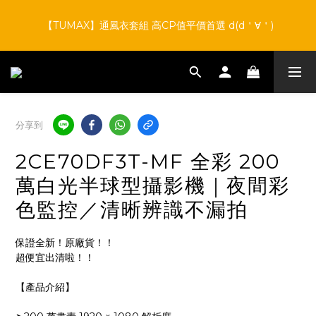
7
9
6
9
9
5
7
8
9
8
6
8
5
8
8
4
6
7
8
7
9
【TUMAX】通風衣套組 高CP值平價首選 d(d＇∀＇)
【TUMAX】通風衣套組 高CP值平價首選 d(d＇∀＇)
5
7
4
7
7
3
5
6
9
7
6
8
4
6
3
9
6
6
2
4
5
8
6
9
9
5
7
3
5
2
8
5
5
1
3
夏日激涼出擊｜BURTLE × TUMAX 任選現折$1800｜開跑中
4
7
5
8
8
4
6
:
:
:
2
4
1
7
4
4
0
2
點我搶購
3
6
4
7
7
3
5
日
時
分
秒
1
3
0
6
3
3
1
2
5
3
9
6
6
2
4
0
2
5
2
2
0
1
4
2
8
5
5
1
3
爸道總裁 888｜好禮發發發 × 父親節最爽優惠｜開跑中
分享到
1
4
1
1
:
:
:
0
3
1
7
4
4
0
2
點我搶購
0
3
0
0
日
時
分
秒
2
0
6
3
3
1
2CE70DF3T-MF 全彩 200
2
1
5
2
2
0
1
0
4
1
1
【TUMAX】通風衣套組 高CP值平價首選 d(d＇∀＇)
萬白光半球型攝影機｜夜間彩
0
3
0
0
色監控／清晰辨識不漏拍
2
1
0
保證全新！原廠貨！！
超便宜出清啦！！
【產品介紹】