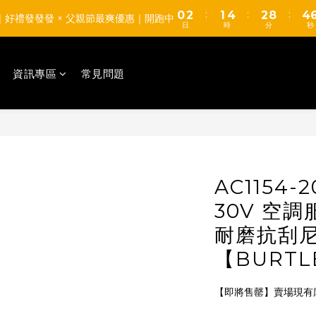
0
1
2
0
6
:
:
:
0
2
1
4
2
8
4
【TUMAX】通風衣套組 高CP值平價首選 d(d＇∀＇)
8｜好禮發發發 × 父親節最爽優惠｜開跑中
0
1
5
日
時
分
秒
1
0
3
1
7
3
0
4
0
2
0
6
2
【TUMAX】通風衣套組 高CP值平價首選 d(d＇∀＇)
3
1
5
1
2
資訊專區
常見問題
0
4
0
1
3
0
2
1
0
AC1154-
30V 空
耐磨抗刮尼
【BURTL
【即將售罄】賣場現有