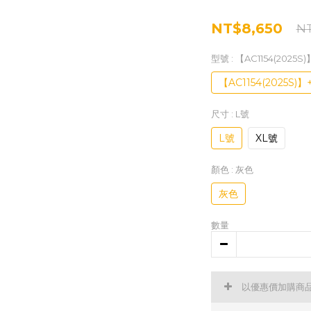
NT$8,650
NT
型號
: 【AC1154(2025
【AC1154(2025S
尺寸
: L號
L號
XL號
顏色
: 灰色
灰色
數量
以優惠價加購商