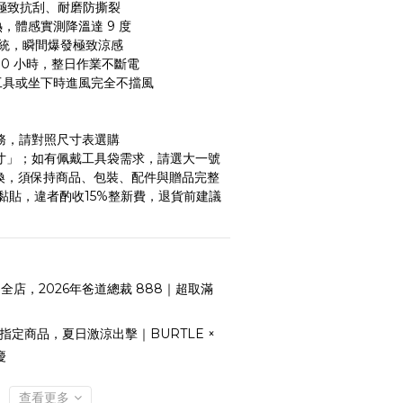
龍，極致抗刮、耐磨防撕裂
，體感實測降溫達 9 度 
系統，瞬間爆發極致涼感 
30 小時，整日作業不斷電
工具或坐下時進風完全不擋風
服務，請對照尺寸表選購
尺寸」；如有佩戴工具袋需求，請選大一號
退換，須保持商品、包裝、配件與贈品完整
黏貼，違者酌收15%整新費，退貨前建議
全店，2026年爸道總裁 888｜超取滿
指定商品，夏日激涼出擊｜BURTLE ×
慶
查看更多