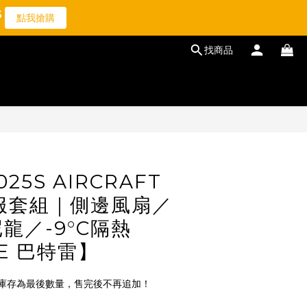
6
2
3
5
點我搶購
1
2
4
0
1
3
找商品
0
2
1
0
2025S AIRCRAFT
調服套組｜側邊風扇／
龍／-9°C隔熱
E 巴特雷】
庫存為最後數量，售完後不再追加！