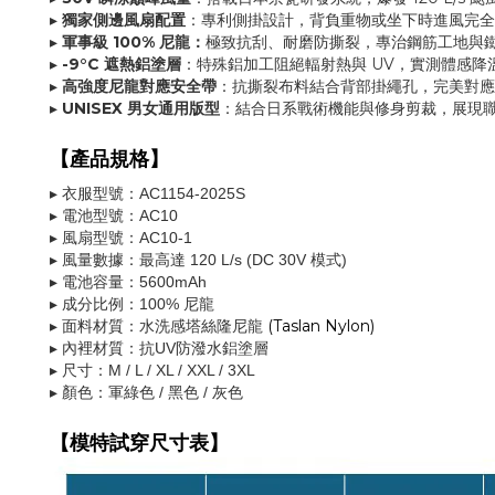
獨家側邊風扇配置
專利側掛設計，
背負重物或坐下時進風完全
▸
：
軍事級 100% 尼龍：
▸
極致抗刮、耐磨防撕裂，專治鋼筋工地與
-9°C 遮熱鋁塗層
特殊鋁加工阻絕輻射熱與 UV，實測體感降
▸
：
高強度尼龍對應安全帶
抗撕裂布料結合背部掛繩孔，
完美對應
▸
：
▸
UNISEX 男女通用版型
：
結合日系戰術機能與修身剪裁，展現
【產品規格】
▸ 衣服型號：AC1154-2025S
▸ 電池型號：AC10
▸ 風扇型號：AC10-1
▸ 風量數據：最高達 120 L/s (DC 30V 模式)
▸ 電池容量：5600mAh
▸
成分比例
：100% 尼龍
(Taslan Nylon)
▸ 面料材質：水洗感塔絲隆尼龍
▸ 內裡材質：抗UV防潑水鋁塗層
▸ 尺寸：M / L / XL / XXL / 3XL
▸ 顏色：軍綠色 / 黑色 / 灰色
【模特試穿尺寸表】