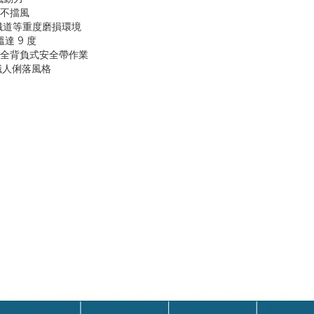
不擋風
鐵道等重度磨損環境
溫達
9 度
全背負式安全帶作業
職人俐落風格