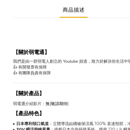
商品描述
【關於弱電通】
我們是由一群弱電人創立的 Youtube 頻道，致力於解決你生活
👍 有開發票有保障
👍 有團隊負責有保障
【關於產品】
無(敬請期待)
弱電通介紹影片：
【產品特色】
日本專利領口氣道
立體導流結構確保涼風
100% 直達頸部
，
▸
：
30V 瞬涼巔峰風量
搭載日本京瓷研發系統，爆發
120 L/s
颶
▸
：