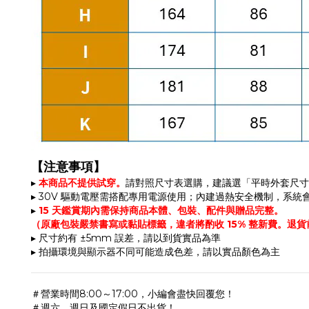
【注意事項】
▸
本商品不提供試穿。
請對照尺寸表選購，建議選「平時外套尺寸
▸ 30V 驅動電壓需搭配專用電源使用；內建過熱安全機制，系統
▸
15 天鑑賞期內需保持商品本體、包裝、配件與贈品完整。
（原廠包裝嚴禁書寫或黏貼標籤，違者將酌收 15% 整新費。退
▸ 尺寸約有 ±5mm 誤差，請以到貨實品為準
▸ 拍攝環境與顯示器不同可能造成色差，請以實品顏色為主
＃營業時間8:00～17:00，小編會盡快回覆您！
＃週六、週日及國定假日不出貨！