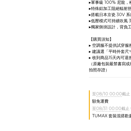
▸軍事級 100% 尼
▸特殊鋁加工阻絕輻射熱
▸搭載日本京瓷 30V 
▸低壓模式可持續吹風 
▸獨家側掛設計，背負
【購買須知】
▸ 空調服不提供試穿
▸ 建議選「平時外套
▸ 收到商品15天內可
（原廠包裝嚴禁書寫或
拍照存證）
至
08/10 00:00
截止
額免運費
至
08/31 00:00
截止
TUMAX 套裝混搭歡