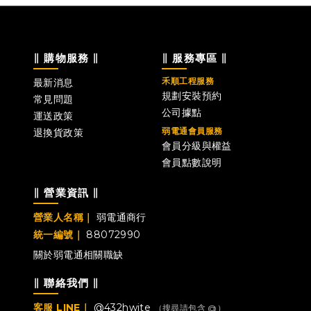
∥ 購物服務 ∥
∥ 服務專區 ∥
禾順工程服務
最新消息
規劃安裝預約
常見問題
公司據點
運送政策
弱電通會員服務
退換貨政策
會員分級與權益
會員點數說明
∥ 營業資訊 ∥
營業人名稱｜
弱電通商行
統一編號｜
88072990
關於弱電通
相關職缺
∥ 聯絡我們 ∥
客服 LINE｜
@432hwjte
（搜尋請包含 @）