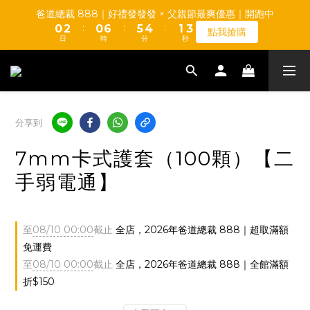
1
4
0
1
4
3
2
1
3
1
7
6
5
2
爸道總裁 888｜好禮發發發 × 父親節最爽優惠｜開跑中
0
3
0
3
2
1
【TUMAX】通風衣套組 高CP值平價首選 d(d＇∀＇)
:
:
:
0
2
0
6
5
4
1
點我搶購
2
2
1
0
日
時
分
秒
1
5
4
3
0
1
1
0
0
4
3
2
0
0
3
2
1
【TUMAX】通風衣套組 高CP值平價首選 d(d＇∀＇)
2
1
0
1
0
0
分享到
7mm卡式護套（100顆）【二
手弱電通】
至
08/10 00:00
截止
全店，2026年爸道總裁 888｜超取滿額
免運費
至
08/10 00:00
截止
全店，2026年爸道總裁 888｜全館滿額
折$150