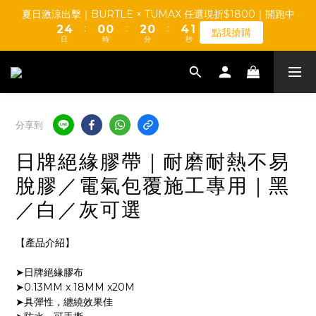
5
8
5
5
7
5
9
6
3
5
1
1
3
1
5
2
夏日激涼出擊｜BURTLE × TUMAX 任選現折$1800｜開跑中
4
7
4
4
6
4
8
5
【TUMAX】通風衣套組 高CP值平價首選 d(d＇∀＇)
:
:
:
2
4
0
0
2
0
4
1
點我搶購
3
6
3
3
5
3
7
4
日
時
分
秒
1
3
1
3
0
2
5
2
2
4
2
6
3
0
2
0
2
1
4
1
1
3
1
5
2
爸道總裁 888｜好禮發發發 × 父親節最爽優惠｜開跑中
1
1
:
:
:
0
3
0
0
2
0
4
1
點我搶購
0
0
日
時
分
秒
2
1
3
0
1
0
2
分享到
0
1
【TUMAX】通風衣套組 高CP值平價首選 d(d＇∀＇)
0
日牌絕緣膠帶｜耐磨耐熱不易
脫膠／電氣包覆施工專用｜黑
／白／灰可選
【產品介紹】
➤日牌絕緣膠布
➤0.13MM x 18MM x20M
➤具彈性，纏繞效果佳