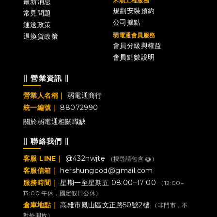
禾順工程服務
最新消息
規劃安裝預約
常見問題
公司據點
運送政策
弱電通會員服務
退換貨政策
會員分級與權益
會員點數說明
∥ 營業資訊 ∥
營業人名稱｜
弱電通商行
統一編號｜
88072990
關於弱電通
相關職缺
∥ 聯絡我們 ∥
客服 LINE｜
@432hwjte
（搜尋請包含 @）
客服信箱｜
hershungood@gmail.com
服務時間｜
星期一至星期五 08:00–17:00
（12:00–
13:00 午休，國定假日公休）
倉庫地點｜
高雄市鳳山區文正路50號2樓
（非門市，不
對外開放）