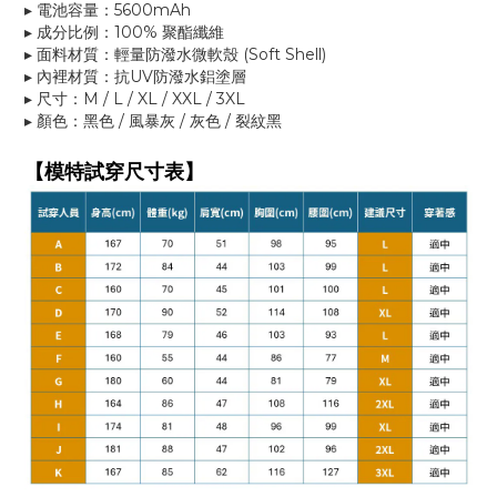
▸ 電池容量：5600mAh
▸ 成分比例：100% 聚酯纖維
▸ 面料材質：輕量防潑水微軟殼 (Soft Shell)
▸ 內裡材質：抗UV防潑水鋁塗層
▸ 尺寸：M / L / XL / XXL / 3XL
▸ 顏色：黑色 / 風暴灰
/ 灰色 / 裂紋黑
【模特試穿尺寸表】