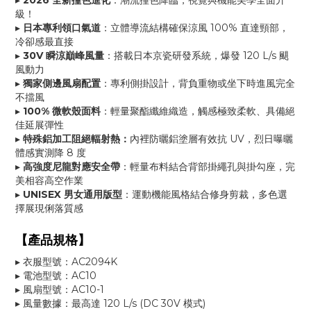
▸
2026 全新撞色進化
：潮流撞色降臨，視覺與機能美學全面升
級！
▸
日本專利領口氣道
：
立體導流結構確保涼風
100% 直達頸部
，
冷卻感最直接
▸
30V 瞬涼巔峰風量
：
搭載日本京瓷研發系統，爆發
120 L/s
颶
風動力
▸
獨家側邊風扇配置
：
專利側掛設計，
背負重物或坐下時進風完全
不擋風
▸
100%
微軟殼面料
：輕量聚酯纖維織造，觸感極致柔軟、具備絕
佳延展彈性
▸
特殊鋁加工阻絕輻射熱：
內裡防曬鋁塗層有效抗 UV，烈日曝曬
體感實測降 8 度
▸
高強度尼龍對應安全帶
：輕量布料結合背部掛繩孔與掛勾座，完
美相容高空作業
▸
UNISEX 男女通用版型
：運動機能風格結合修身剪裁，多色選
擇展現俐落質感
【產品規格】
▸ 衣服型號：AC2094K
▸ 電池型號：AC10
▸ 風扇型號：AC10-1
▸ 風量數據：最高達 120 L/s (DC 30V 模式)