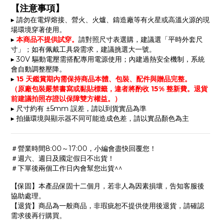
【注意事項】
▸
請勿在電焊熔接、營火、火爐、鑄造廠等
有火星或高溫火源的現
場環境穿著使用
。
▸
本商品不提供試穿。
請對照尺寸表選購，建議選「平時外套尺
寸」；如有佩戴工具袋需求，建議挑選大一號。
▸ 30V 驅動電壓需搭配專用電源使用；內建過熱安全機制，系統
會自動調整壓降。
▸
15 天鑑賞期內需保持商品本體、包裝、配件與贈品完整。
（原廠包裝嚴禁書寫或黏貼標籤，違者將酌收 15% 整新費。退貨
前建議拍照存證以保障雙方權益。）
▸ 尺寸約有 ±5mm 誤差，請以到貨實品為準
▸ 拍攝環境與顯示器不同可能造成色差，請以實品顏色為主
＃營業時間8:00～17:00，小編會盡快回覆您！
＃週六、週日及國定假日不出貨！
＃下單後兩個工作日內會幫您出貨^^
【保固】本產品保固十二個月，若非人為因素損壞，告知客服後
協助處理。
【退貨】商品為一般商品，非瑕疵恕不提供使用後退貨，請確認
需求後再行購買。