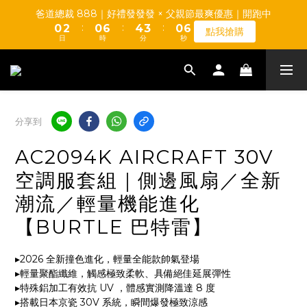
0
1
4
2
1
4
1
3
1
7
5
4
1
7
爸道總裁 888｜好禮發發發 × 父親節最爽優惠｜開跑中
0
3
1
0
3
【TUMAX】通風衣套組 高CP值平價首選 d(d＇∀＇)
:
:
:
0
2
0
6
4
3
0
6
點我搶購
2
0
2
日
時
分
秒
1
5
3
2
5
1
1
0
4
2
1
4
0
0
3
1
0
3
【TUMAX】通風衣套組 高CP值平價首選 d(d＇∀＇)
2
0
2
1
1
0
0
分享到
AC2094K AIRCRAFT 30V
空調服套組｜側邊風扇／全新
潮流／輕量機能進化
【BURTLE 巴特雷】
▸2026 全新撞色進化，輕量全能款帥氣登場
▸輕量聚酯纖維，觸感極致柔軟、具備絕佳延展彈性
▸特殊鋁加工有效抗 UV ，體感實測降溫達 8 度
▸搭載日本京瓷 30V 系統，瞬間爆發極致涼感 