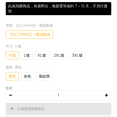
此為預購商品，有貨即出，無貨需等候約 7～15 天，不另行通
知
型號
: 【AC2094K】+電池風扇
【AC2094K】+電池風扇
尺寸
: M號
M號
L號
XL號
2XL號
3XL號
顏色
: 黑色
黑色
灰色
裂紋黑
數量
以優惠價加購商品