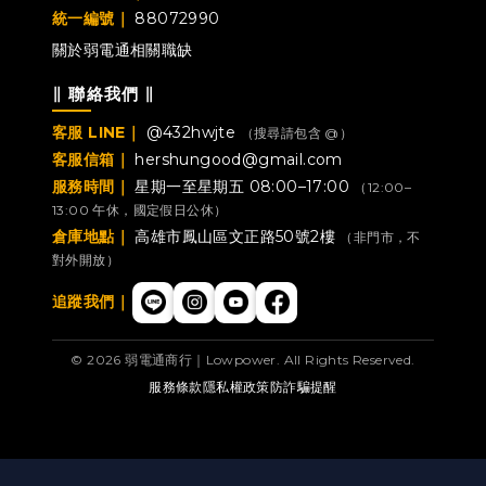
統一編號｜
88072990
關於弱電通
相關職缺
∥ 聯絡我們 ∥
客服 LINE｜
@432hwjte
（搜尋請包含 @）
客服信箱｜
hershungood@gmail.com
服務時間｜
星期一至星期五 08:00–17:00
（12:00–
13:00 午休，國定假日公休）
倉庫地點｜
高雄市鳳山區文正路50號2樓
（非門市，不
對外開放）
追蹤我們｜
© 2026 弱電通商行｜Lowpower. All Rights Reserved.
服務條款
隱私權政策
防詐騙提醒