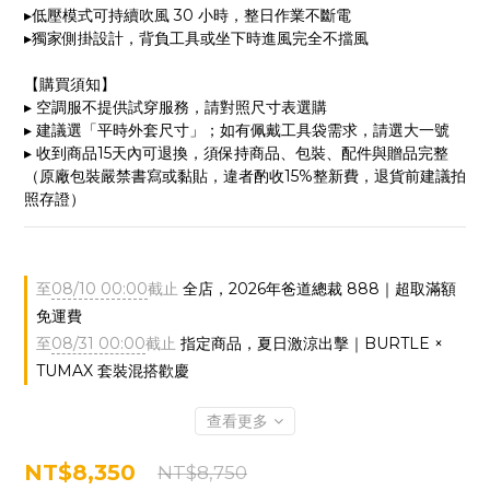
▸低壓模式可持續吹風 30 小時，整日作業不斷電
▸獨家側掛設計，背負工具或坐下時進風完全不擋風
【購買須知】
▸ 空調服不提供試穿服務，請對照尺寸表選購
▸ 建議選「平時外套尺寸」；如有佩戴工具袋需求，請選大一號
▸ 收到商品15天內可退換，須保持商品、包裝、配件與贈品完整
（原廠包裝嚴禁書寫或黏貼，違者酌收15%整新費，退貨前建議拍
照存證）
至
08/10 00:00
截止
全店，2026年爸道總裁 888｜超取滿額
免運費
至
08/31 00:00
截止
指定商品，夏日激涼出擊｜BURTLE ×
TUMAX 套裝混搭歡慶
查看更多
NT$8,350
NT$8,750