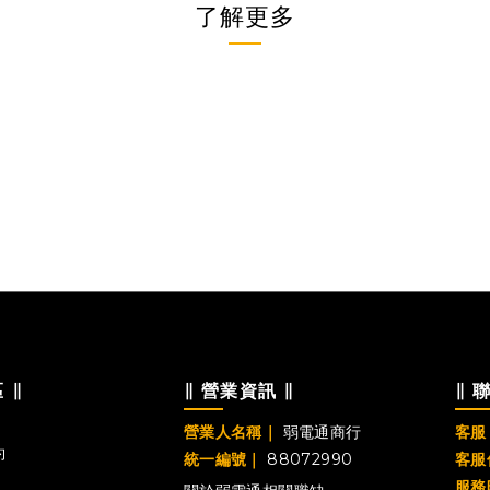
了解更多
 ∥
∥ 營業資訊 ∥
∥ 
營業人名稱｜
弱電通商行
客服 
約
統一編號｜
88072990
客服
服務