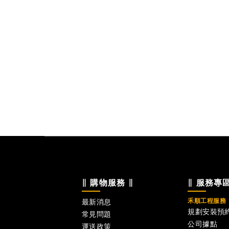
∥ 購物服務 ∥
∥ 服務專區
禾順工程服務
最新消息
規劃安裝預
常見問題
公司據點
運送政策