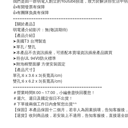
我們是由一群弱電人創立的Youtube頻道，致力於解決你生活中
👍有開發票有保障
👍有團隊負責有保障
=======================================
【關於產品】
弱電通介紹影片：無(敬請期待)
【產品介紹】
➤美國T3 台灣製造
➤單孔 / 雙孔
➤本產品不含資訊插座，可搭配本賣場資訊插座產品購買
➤符合UL 94V0防火標準
➤附泡棉雙面膠 方便安裝固定
【產品尺寸】
單孔:6 x 3.6 x 3(長寬高/cm)
雙孔:6 x 6.2 x 3(長寬高/cm)
=======================================
＃營業時間8:00～17:00，小編會盡快回覆您！
＃週六、週日及國定假日不出貨！
＃下單後兩個工作日內會幫您出貨^^
【保固】本產品保固十二個月，若非人為因素損壞，告知客服後
【退貨】收到商品後，若安裝上不適用，告知客服後，直接退全