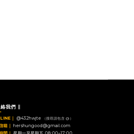
聯絡我們 ∥
LINE｜
@432hwjte
（搜尋請包含 @）
信箱｜
hershungood@gmail.com
時間｜
星期一至星期五 08:00–17:00