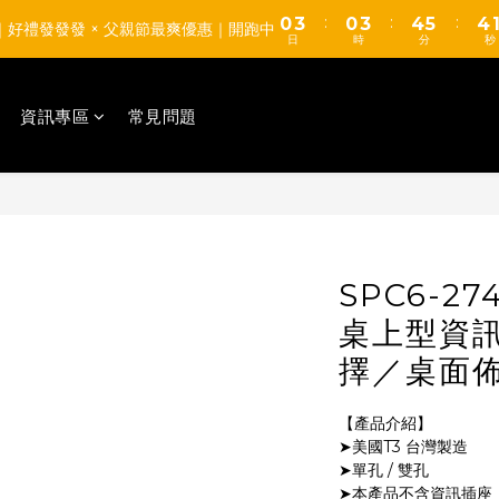
0
2
1
2
3
:
:
:
0
3
0
3
4
5
4
【TUMAX】通風衣套組 高CP值平價首選 d(d＇∀＇)
8｜好禮發發發 × 父親節最爽優惠｜開跑中
1
0
1
2
日
時
分
秒
2
2
3
4
3
0
0
1
1
1
2
3
2
【TUMAX】通風衣套組 高CP值平價首選 d(d＇∀＇)
0
0
0
1
2
1
資訊專區
常見問題
0
1
0
0
SPC6-27
桌上型資
擇／桌面
【產品介紹】
➤美國T3 台灣製造
➤單孔 / 雙孔
➤本產品不含資訊插座