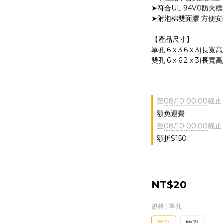
➤符合UL 94V0防火
➤附泡棉雙面膠 方便
【產品尺寸】
單孔:6 x 3.6 x 3(長寬高
雙孔:6 x 6.2 x 3(長寬高
至
08/10 00:00
截止
額免運費
至
08/10 00:00
截止
額折$150
NT$20
規格
: 單孔