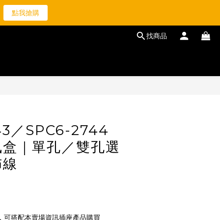
2
0
點我搶購
1
0
找商品
43／SPC6-2744
訊盒｜單孔／雙孔選
佈線
，可搭配本賣場資訊插座產品購買