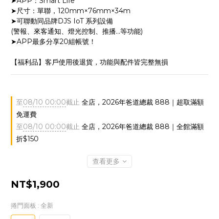
➤APP：Smart Life
➤尺寸：單聯，120mm×76mm×34m
➤可聯動同品牌DJS IoT 系列設備
(警報、來客通知、燈光控制、推播…等功能)
➤APP最多分享20組帳號！
【福利品】客戶使用後退貨，功能與配件皆完整無損
至
08/10 00:00
截止
全店，2026年爸道總裁 888｜超取滿額
免運費
至
08/10 00:00
截止
全店，2026年爸道總裁 888｜全館滿額
折$150
查看更多
NT$1,900
捲門面板
: 全新