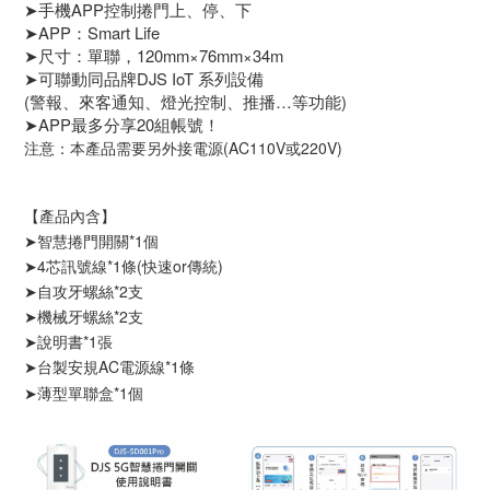
➤手機APP控制捲門上、停、下
➤APP：Smart Life
➤尺寸：單聯，120mm×76mm×34m
➤可聯動同品牌DJS IoT 系列設備
(警報、來客通知、燈光控制、推播…等功能)
➤APP最多分享20組帳號！
注意：本產品需要另外接電源(AC110V或220V)
【產品內含】
➤智慧捲門開關*1個
➤4芯訊號線*1條(快速or傳統)
➤自攻牙螺絲*2支
➤機械牙螺絲*2支
➤說明書*1張
➤
台製安規AC電源線*1條
➤薄型單聯盒*1個