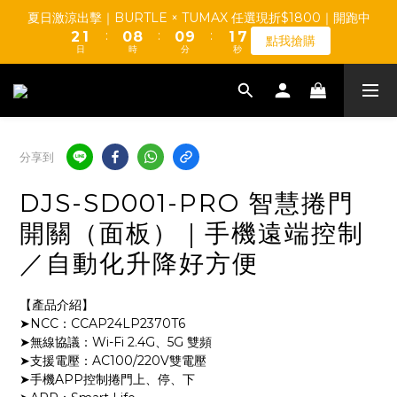
5
5
5
5
6
3
2
1
9
1
2
夏日激涼出擊｜BURTLE × TUMAX 任選現折$1800｜開跑中
7
4
4
4
4
5
【TUMAX】通風衣套組 高CP值平價首選 d(d＇∀＇)
:
:
:
2
1
0
8
0
9
1
6
點我搶購
3
3
3
3
4
9
日
時
分
秒
1
0
7
8
0
5
2
2
2
2
3
8
0
6
7
4
1
1
1
9
1
2
爸道總裁 888｜好禮發發發 × 父親節最爽優惠｜開跑中
7
5
6
3
:
:
:
0
0
0
8
0
9
1
6
點我搶購
4
5
日
時
分
秒
2
7
8
0
5
3
4
1
6
7
4
2
3
0
分享到
5
6
【TUMAX】通風衣套組 高CP值平價首選 d(d＇∀＇)
3
1
2
4
5
2
0
1
DJS-SD001-PRO 智慧捲門
3
4
1
0
2
3
0
開關（面板）｜手機遠端控制
1
2
／自動化升降好方便
0
1
0
【產品介紹】
➤NCC：CCAP24LP2370T6
➤無線協議：Wi-Fi 2.4G、5G 雙頻
➤支援電壓：AC100/220V雙電壓
➤手機APP控制捲門上、停、下