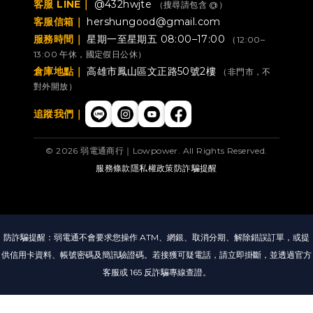
客服 LINE｜
@432hwjte
（搜尋請包含 @）
客服信箱｜
hershungood@gmail.com
服務時間｜
星期一至星期五 08:00–17:00
（12:00–
13:00 午休，國定假日公休）
倉庫地點｜
高雄市鳳山區文正路50號2樓
（非門市，不
對外開放）
追蹤我們｜
© 2026 弱電通商行｜Lowpower. All Rights Reserved.
服務條款
隱私權政策
防詐騙提醒
防詐騙提醒：弱電通不會要求您操作 ATM、網銀、取消分期、解除錯誤訂單，或提
供信用卡資料、帳號密碼及簡訊驗證碼。若接獲可疑電話，請立即掛斷，並透過官方
客服或 165 反詐騙專線查證。