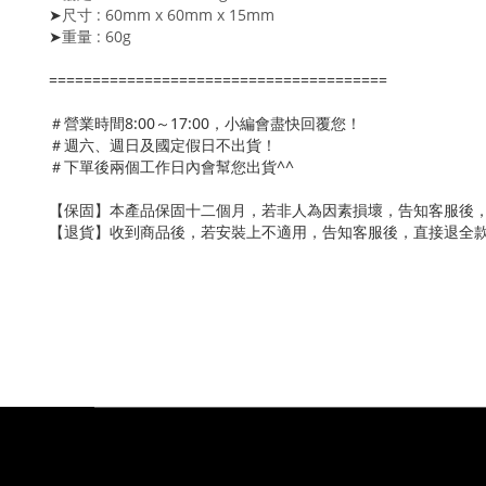
尺寸
:
60mm x 60mm x 15mm
➤
重量
:
60g
➤
=======================================
＃營業時間8:00～17:00，小編會盡快回覆您！
＃週六、週日及國定假日不出貨！
＃下單後兩個工作日內會幫您出貨^^
【保固】本產品保固十二個月，若非人為因素損壞，告知客服後
【退貨】收到商品後，若安裝上不適用，告知客服後，直接退全