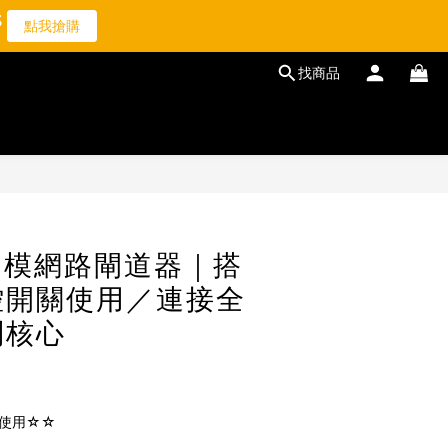
0
2
4
點我搶購
1
3
0
2
找商品
1
0
5 多模網路閘道器｜搭
控開關使用／連接全
制核心
使用☆☆