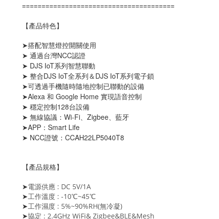
=======================================
【產品特色】
➤
搭配智慧燈控開關使用
通過台灣NCC認證
➤
DJS IoT系列智慧聯動
➤
整合DJS IoT全系列＆DJS IoT系列電子鎖
➤
可透過手機隨時隨地控制已聯動的設備
➤
Alexa 和 Google Home 實現語音控制
➤
穩定控制128台設備
➤
無線協議：Wi-Fi、Zigbee、藍牙
➤
APP：Smart Life
➤
NCC證號：CCAH22LP5040T8
➤
【產品規格】
電源供應 :
DC 5V/1A
➤
工作溫度
:
-10℃~45℃
➤
工作濕度
:
5%~90%RH(無冷凝)
➤
協定
:
2.4GHz WiFi& Zigbee&BLE&Mesh
➤