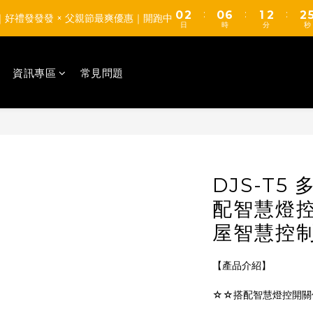
0
1
4
0
:
:
:
0
2
0
6
1
2
2
【TUMAX】通風衣套組 高CP值平價首選 d(d＇∀＇)
8｜好禮發發發 × 父親節最爽優惠｜開跑中
0
3
日
時
分
秒
1
5
0
1
1
2
0
4
0
0
【TUMAX】通風衣套組 高CP值平價首選 d(d＇∀＇)
1
3
0
資訊專區
常見問題
2
1
0
DJS-T
配智慧燈
屋智慧控
【產品介紹】
☆☆搭配智慧燈控開關