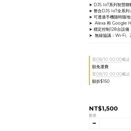
➤ DJS IoT系列智慧聯
➤ 整合DJS IoT全系列
➤ 可透過手機隨時隨
➤  Alexa 和 Goog
➤ 穩定控制128台設備
➤  無線協議：Wi-Fi、
至
08/10 00:00
截止
額免運費
至
08/10 00:00
截止
額折$150
NT$1,500
數量