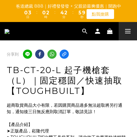
0
2
0
2
0
3
7
1
4
1
3
5
3
6
爸道總裁 888｜好禮發發發 × 父親節最爽優惠｜開跑中
1
1
2
6
【TUMAX】通風衣套組 高CP值平價首選 d(d＇∀＇)
:
:
:
0
3
0
2
4
2
5
9
點我搶購
0
0
1
5
日
時
分
秒
2
1
3
1
4
8
0
4
1
0
2
0
3
7
3
0
1
2
6
【TUMAX】通風衣套組 高CP值平價首選 d(d＇∀＇)
2
0
1
5
1
0
4
0
3
分享到
2
1
TB-CT-20-L 起子機槍套
0
（L）｜固定穩固／快速抽取
【TOUGHBUILT】
超商取貨商品大小有限，若因購買商品過多無法超取將另行通
知，通知後三日無反應則取消訂單，敬請見諒！
【產品介紹】
➤正版產品，崧隆代理