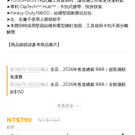
➤TOUGHBUILT托比爾工具袋系列，讓你施工作業更快速輕鬆
➤專利 ClipTech™ Hub™：卡扣式腰帶，快拆快裝
➤Heavy-Duty1680D：結構堅固耐磨抗拉扯
➤左、右撇子使用上都很順手
➤本體同時採用堅固結構和重型鉚釘加固，工具袋與卡扣不易分離
解體
【商品細節請參考商品圖片】
至
08/10 00:00
截止
全店，2026年爸道總裁 888｜超取滿額
免運費
至
08/10 00:00
截止
全店，2026年爸道總裁 888｜全館滿額
折$150
查看更多
NT$790
NT$1,140
數量