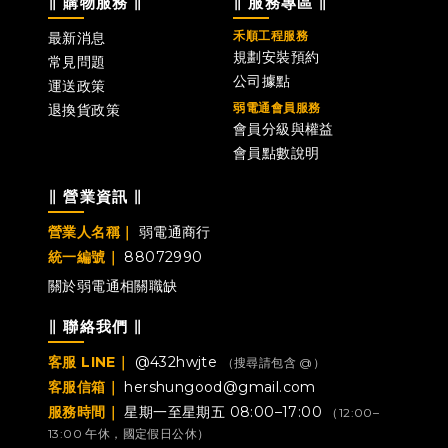
∥ 購物服務 ∥
∥ 服務專區 ∥
禾順工程服務
最新消息
規劃安裝預約
常見問題
公司據點
運送政策
弱電通會員服務
退換貨政策
會員分級與權益
會員點數說明
∥ 營業資訊 ∥
營業人名稱｜
弱電通商行
統一編號｜
88072990
關於弱電通
相關職缺
∥ 聯絡我們 ∥
客服 LINE｜
@432hwjte
（搜尋請包含 @）
客服信箱｜
hershungood@gmail.com
服務時間｜
星期一至星期五 08:00–17:00
（12:00–
13:00 午休，國定假日公休）