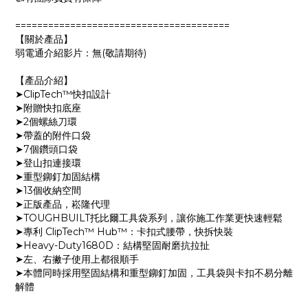
=======================================
【關於產品】
弱電通介紹影片：無(敬請期待)
【產品介紹】
➤ClipTech™快扣設計
➤附贈快扣底座
➤2個螺絲刀環
➤帶蓋的附件口袋
➤7個鑽頭口袋
➤登山扣連接環
➤重型鉚釘加固結構
➤13個收納空間
➤正版產品，崧隆代理
➤TOUGHBUILT托比爾工具袋系列，讓你施工作業更快速輕鬆
➤專利 ClipTech™ Hub™：卡扣式腰帶，快拆快裝
➤Heavy-Duty1680D：結構堅固耐磨抗拉扯
➤左、右撇子使用上都很順手
➤本體同時採用堅固結構和重型鉚釘加固，工具袋與卡扣不易分離
解體