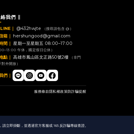
聯絡我們 ∥
LINE｜
@432hwjte
（搜尋請包含 @）
信箱｜
hershungood@gmail.com
時間｜
星期一至星期五 08:00–17:00
:00–13:00 午休，國定假日公休）
地點｜
高雄市鳳山區文正路50號2樓
（非門
不對外開放）
我們｜
服務條款
隱私權政策
防詐騙提醒
立即掛斷，並透過官方客服或 165 反詐騙專線查證。