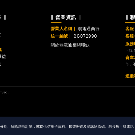
 ∥
∥ 營業資訊 ∥
∥ 
營業人名稱｜
弱電通商行
客服 
約
統一編號｜
88072990
客服
服務
關於弱電通
相關職缺
務
（12
權益
倉庫
明
市，
追蹤
ved.
消分期、解除錯誤訂單，或提供信用卡資料、帳號密碼及簡訊驗證碼。若接獲可疑電話，請