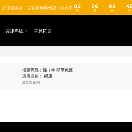
0
1
4
6
:
:
:
0
2
0
6
0
8
3
【TUMAX】通風衣套組 高CP值平價首選 d(d＇∀＇)
8｜好禮發發發 × 父親節最爽優惠｜開跑中
0
3
5
日
時
分
秒
1
5
7
2
2
4
0
4
6
1
【TUMAX】通風衣套組 高CP值平價首選 d(d＇∀＇)
1
3
3
5
0
0
2
資訊專區
常見問題
2
4
1
1
3
0
0
2
1
0
指定商品：滿 1 件 即享免運
適用通路：
網店
條款與細則