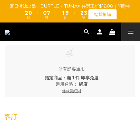
4
3
1
1
8
2
3
夏日激涼出擊｜BURTLE × TUMAX 任選現折$1800｜開跑中
3
【TUMAX】通風衣套組 高CP值平價首選 d(d＇∀＇)
:
:
:
2
0
0
7
1
9
2
點我搶購
2
日
時
分
秒
1
6
0
8
1
1
0
5
7
0
0
4
6
【TUMAX】通風衣套組 高CP值平價首選 d(d＇∀＇)
3
5
2
4
1
3
0
2
1
所有顧客適用
0
指定商品：滿 1 件 即享免運
適用通路：
網店
條款與細則
客訂