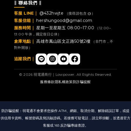
∥ 聯絡我們 ∥
客服 LINE｜
@432hwjte
（搜尋請包含 @）
客服信箱｜
hershungood@gmail.com
服務時間｜
星期一至星期五 08:00–17:00
（12:00–
13:00 午休，國定假日公休）
倉庫地點｜
高雄市鳳山區文正路50號2樓
（非門市，不
對外開放）
追蹤我們｜
© 2026 弱電通商行｜Lowpower. All Rights Reserved.
服務條款
隱私權政策
防詐騙提醒
防詐騙提醒：弱電通不會要求您操作 ATM、網銀、取消分期、解除錯誤訂單，或提
供信用卡資料、帳號密碼及簡訊驗證碼。若接獲可疑電話，請立即掛斷，並透過官方
客服或 165 反詐騙專線查證。